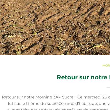
MOR
Retour sur notre
Retour sur notre Morning 3A « Sucre » Ce mercredi 26 oc
fut sur le thème du sucre.Comme d’habitude, une visi
alimentaire pour découvrir les métiers de ces domai