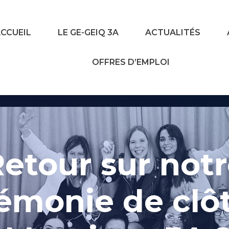
CCUEIL
LE GE-GEIQ 3A
ACTUALITÉS
OFFRES D’EMPLOI
etour sur not
émonie de clô