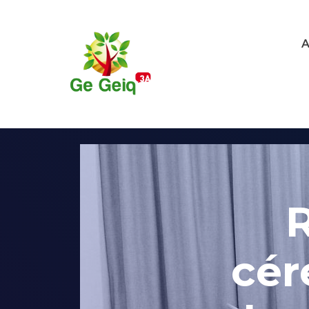
A
R
cér