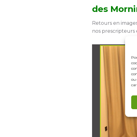
des Morni
Retours en images
nos prescripteurs 
Pou
coo
con
com
ou 
car