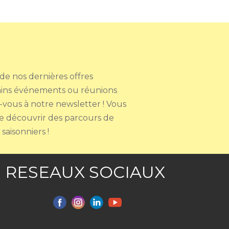
e nos dernières offres
ains événements ou réunions
-vous à notre newsletter ! Vous
de découvrir des parcours de
saisonniers !
RESEAUX SOCIAUX