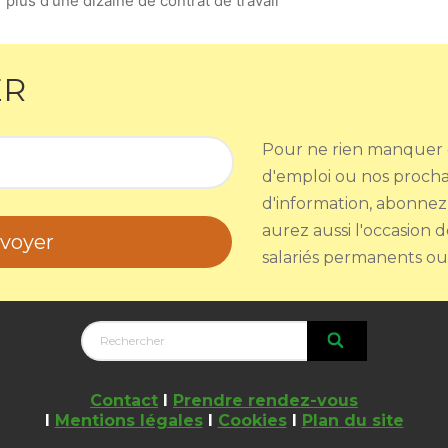
plus d'une dizaine de contrat de travail
ER
Pour ne rien manquer d
d'emploi ou nos proch
d'information, abonnez
aurez aussi l'occasion 
voyer
salariés permanents ou 
Contact
I
Prendre rendez-vous
I
Mentions légales
I
Cookies
I
Plan du site