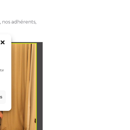
, nos adhérents,
tir
es