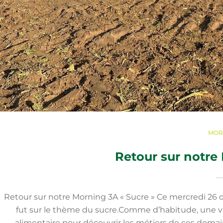
MOR
Retour sur notre
Retour sur notre Morning 3A « Sucre » Ce mercredi 26 oc
fut sur le thème du sucre.Comme d’habitude, une visi
alimentaire pour découvrir les métiers de ces domai