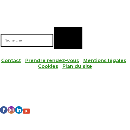
CONTACTEZ-NOUS
07 84 74 13 11 / 03 21 60 57 55
Contact
I
Prendre rendez-vous
I
Mentions légales
I
Cookies
I
Plan du site
RESEAUX SOCIAUX