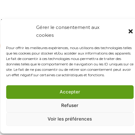
NEWSLETTER
Gérer le consentement aux
cookies
Envoyer
Pour offrir les meilleures expériences, nous utilisons des technologies telles
que les cookies pour stocker et/ou accéder aux informations des appareils.
Le fait de consentir à ces technologies nous permettra de traiter des
données telles que le comportement de navigation ou les ID uniques sur ce
Pour ne rien manquer de nos dernières offres d'emploi
site. Le fait de ne pas consentir ou de retirer son consentement peut avoir
un effet négatif sur certaines caractéristiques et fonctions.
ou nos prochains événements ou réunions
d'information, abonnez-vous à notre newsletter ! Vous
Accepter
aurez aussi l'occasion de découvrir des parcours de
salariés permanents ou saisonniers !
Refuser
Voir les préférences