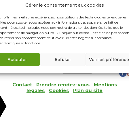
Gérer le consentement aux cookies
Pour ne rien manquer de no
prochains événements ou ré
r offrir les meilleures expériences, nous utilisons des technologies telles que les
notre newsletter ! Vous aure
kies pour stocker et/ou accéder aux informations des appareils. Le fait de
sentir à ces technologies nous permettra de traiter des données telles que le
parcours de salariés permane
portement de navigation ou les ID uniques sur ce site. Le fait de ne pas consen
de retirer son consentement peut avoir un effet négatif sur certaines
actéristiques et fonctions.
Accepter
Refuser
Voir les préférenc
Contact
I
Prendre rendez-vous
I
Mentions
légales
I
Cookies
I
Plan du site