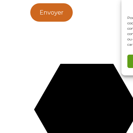
Envoyer
Pou
coo
con
com
ou 
car