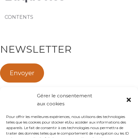
CONTENTS
NEWSLETTER
Envoyer
Gérer le consentement
Pour ne rien manquer de nos dernières offres d'emploi
aux cookies
ou nos prochains événements ou réunions
d'information, abonnez-vous à notre newsletter ! Vous
Pour offrir les meilleures expériences, nous utilisons des technologies
aurez aussi l'occasion de découvrir des parcours de
telles que les cookies pour stocker et/ou accéder aux informations des
appareils. Le fait de consentir à ces technologies nous permettra de
salariés permanents ou saisonniers !
traiter des données telles que le comportement de navigation ou les ID