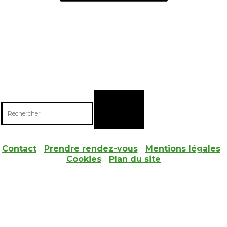
CONTACTEZ-NOUS
07 84 74 13 11 / 03 21 60 57 55
Contact
I
Prendre rendez-vous
I
Mentions légales
I
Cookies
I
Plan du site
RESEAUX SOCIAUX