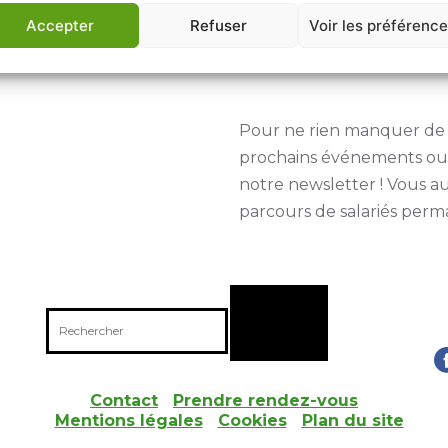
Accepter
Refuser
Voir les préférenc
Pour ne rien manquer de n
prochains événements ou 
notre newsletter ! Vous au
parcours de salariés perma
Contact
I
Prendre rendez-vous
I
Mentions légales
I
Cookies
I
Plan du site