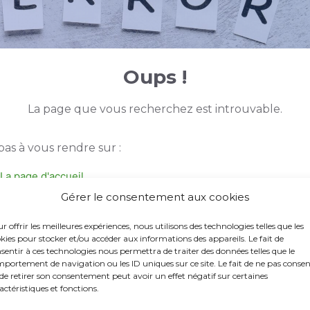
Oups !
La page que vous recherchez est introuvable.
pas à vous rendre sur :
La page d'accueil
La page du GE-GEIQ3A
Gérer le consentement aux cookies
Les actualités
r offrir les meilleures expériences, nous utilisons des technologies telles que les
La page adhésion
kies pour stocker et/ou accéder aux informations des appareils. Le fait de
Les offres d'emploi
sentir à ces technologies nous permettra de traiter des données telles que le
portement de navigation ou les ID uniques sur ce site. Le fait de ne pas consen
de retirer son consentement peut avoir un effet négatif sur certaines
actéristiques et fonctions.