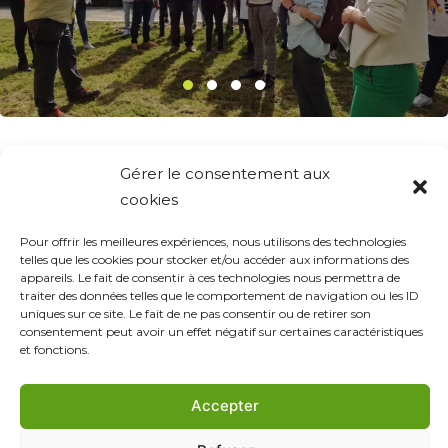
Lors de chaque matinée découverte, nous invitons nos
Gérer le consentement aux
prescripteurs et leurs bénéficiaires à faire la visite de la
cookies
structure tout en découvrant thématiques par
thématiques concrètement ce que veut dire travailler
Pour offrir les meilleures expériences, nous utilisons des technologies
telles que les cookies pour stocker et/ou accéder aux informations des
chez
Porketto
,
Agrafresh
, ou tout simplement sur un
appareils. Le fait de consentir à ces technologies nous permettra de
plateau de désherbage en grandes cultures.
traiter des données telles que le comportement de navigation ou les ID
uniques sur ce site. Le fait de ne pas consentir ou de retirer son
consentement peut avoir un effet négatif sur certaines caractéristiques
Tour d'horizon des prochaines matinées
et fonctions.
découvertes !
Accepter